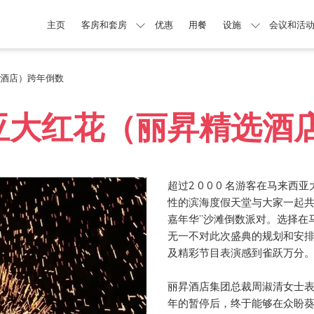
主页
客房和套房
优惠
用餐
设施
会议和活
酒店）跨年倒数
亚大红花（丽昇精选酒
超过2 0 0 0 名游客在马
性的滨海度假天堂与大家一起共
嘉年华”沙滩倒数派对。选择在
无一不对此次盛典的规划和安
及精彩节目表演感到雀跃万分
丽昇酒店集团总裁周淑清女士表
年的暂停后，终于能够在众盼