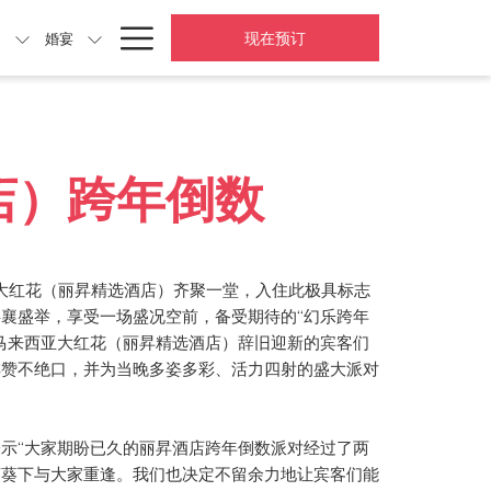
Hamburger
现在预订
动
婚宴
Menu
店）跨年倒数
来西亚大红花（丽昇精选酒店）齐聚一堂，入住此极具标志
襄盛举，享受一场盛况空前，备受期待的“幻乐跨年
马来西亚大红花（丽昇精选酒店）辞旧迎新的宾客们
排赞不绝口，并为当晚多姿多彩、活力四射的盛大派对
。
示“大家期盼已久的丽昇酒店跨年倒数派对经过了两
葵葵下与大家重逢。我们也决定不留余力地让宾客们能