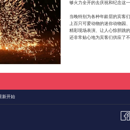
够火力全开的去庆祝和纪念这一
当晚特别为各种年龄层的宾客
上百只可爱动物的迷你动物园
精彩现场表演、让人心惊胆跳
还非常贴心地为宾客们供应了
重新开始