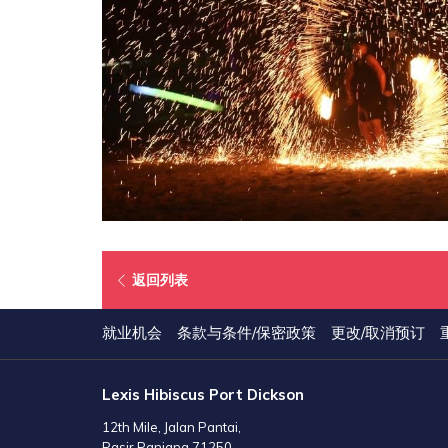
在
返回列表
新
标
就业机会
条款与条件/保密政策
更改/取消预订
签
页
Lexis Hibiscus Port Dickson
中
打
12th Mile, Jalan Pantai,
开
Pasir Panjang 71250,