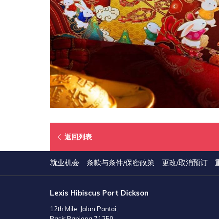
在
返回列表
新
标
就业机会
条款与条件/保密政策
更改/取消预订
签
页
Lexis Hibiscus Port Dickson
中
打
12th Mile, Jalan Pantai,
开
Pasir Panjang 71250,