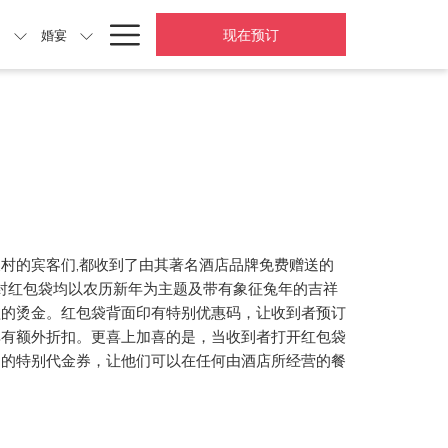
Hamburger
现在预订
动
婚宴
Menu
村的宾客们,都收到了由其著名酒店品牌免费赠送的
每封红包袋均以农历新年为主题及带有象征兔年的吉祥
溢的烫金。红包袋背面印有特别优惠码，让收到者预订
享有额外折扣。更喜上加喜的是，当收到者打开红包袋
侧的特别代金券，让他们可以在任何由酒店所经营的餐