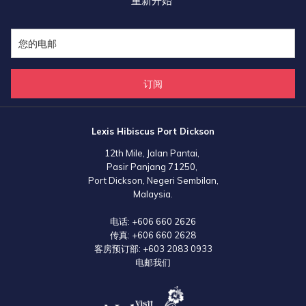
重新开始
订阅
Lexis Hibiscus Port Dickson
12th Mile, Jalan Pantai,
Pasir Panjang 71250,
Port Dickson, Negeri Sembilan,
Malaysia.
电话:
+606 660 2626
传真:
+606 660 2628
客房预订部:
+603 2083 0933
电邮我们