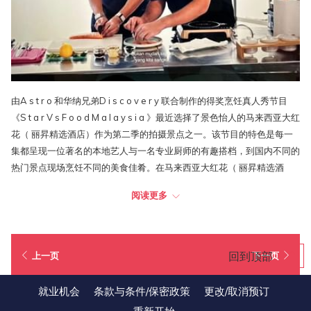
由A s t r o 和华纳兄弟D i s c o v e r y 联合制作的得奖烹饪真人秀节目
《S t a r V s F o o d M a l a y s i a 》最近选择了景色怡人的马来西亚大红
花（ 丽昇精选酒店）作为第二季的拍摄景点之一。该节目的特色是每一
集都呈现一位著名的本地艺人与一名专业厨师的有趣搭档，到国内不同的
热门景点现场烹饪不同的美食佳肴。在马来西亚大红花（ 丽昇精选酒
店）拍摄的其中一集是由D a t o ' J o v i a n M a n d a g i e 和主厨N i k M
阅读更多
i c h a e l 一同主持，并于2 0 2 3 年3 月2 4 日星期日中午1 2 点在A s t r
o P R I M E t i m e 7 0 4 频道播出，也可以通过U l t r a B o x 和A s t r o G
O 应用程序点播。
回到顶部
上一页
下一页
就业机会
条款与条件/保密政策
更改/取消预订