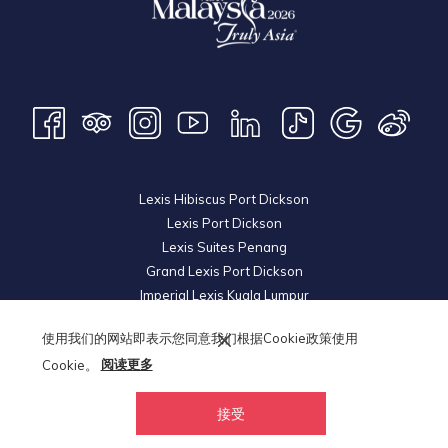
Lexis Hibiscus Port Dickson
Lexis Port Dickson
Lexis Suites Penang
Grand Lexis Port Dickson
Imperial Lexis Kuala Lumpur
Lexis Hibiscus Port Dickson 2
使用我们的网站即表示您同意我们根据Cookie政策使用
Royal Lexis Kuala Lumpur
Cookie。
阅读更多
Lexis Hotel Group
© 2026 KL Metro Land Development Sdn Bhd. Reg. No
200501035897
接受
(718044-V). All Rights Reserved.
PORT DICKSON WEATHER