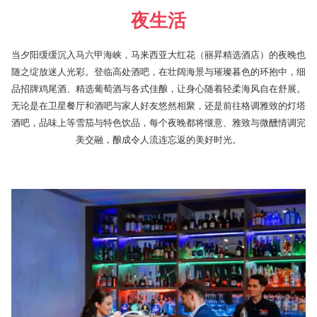
夜生活
当夕阳缓缓沉入马六甲海峡，马来西亚大红花（丽昇精选酒店）的夜晚也
随之绽放迷人光彩。登临高处酒吧，在壮阔海景与璀璨暮色的环抱中，细
品招牌鸡尾酒、精选葡萄酒与各式佳酿，让身心随着轻柔海风自在舒展。
无论是在卫星餐厅和酒吧与家人好友悠然相聚，还是前往格调雅致的灯塔
酒吧，品味上等雪茄与特色饮品，每个夜晚都将惬意、雅致与微醺情调完
美交融，酿成令人流连忘返的美好时光。