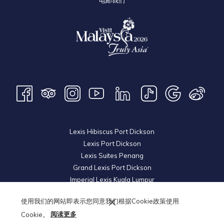
电邮我们
Lexis Hibiscus Port Dickson
Lexis Port Dickson
Lexis Suites Penang
Grand Lexis Port Dickson
Imperial Lexis Kuala Lumpur
Lexis Hibiscus Port Dickson 2
使用我们的网站即表示您同意我们根据Cookie政策使用
Royal Lexis Kuala Lumpur
Cookie。
阅读更多
Lexis Hotel Group