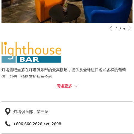
下
幻
点
1
/
5
上一页
灯
击
片
以
放
下
映
链
控
接
灯塔酒吧坐落在灯塔俱乐部的最高楼层，提供从全球进口各式各样的葡萄
制
将
酒、烈酒、鸡尾酒和特色饮料。
按
更
钮
新
阅读更多
上
座位容量：
40位 (室内), 30位 (户外)
面
座位选项：
室内空调
的
灯塔俱乐部，第三层
内
容
+606 660 2626 ext. 2698