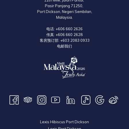
12th Mile, Jalan Pantai,
Pasir Panjang 71250,
Port Dickson, Negeri Sembilan,
Malaysia.
电话:
+606 660 2626
传真:
+606 660 2628
客房预订部:
+603 2083 0933
电邮我们
Lexis Hibiscus Port Dickson
Lexis Port Dickson