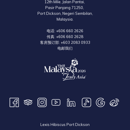
12th Mile, Jalan Pantai,
Pasir Panjang 71250,
Port Dickson, Negeri Sembilan,
Malaysia.
电话:
+606 660 2626
传真:
+606 660 2628
客房预订部:
+603 2083 0933
电邮我们
Lexis Hibiscus Port Dickson