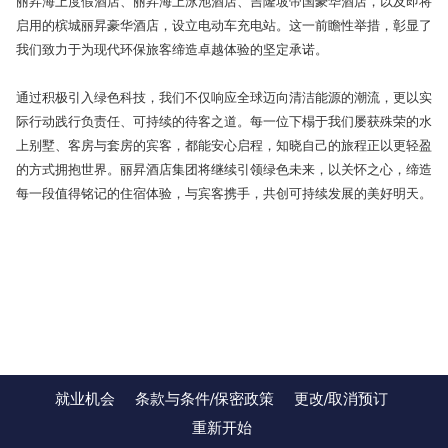
丽昇海上度假酒店、丽昇海上泳池酒店、吉隆坡帝国豪华酒店，以及即将
启用的槟城丽昇豪华酒店，设立电动车充电站。这一前瞻性举措，彰显了
我们致力于为现代环保旅客缔造卓越体验的坚定承诺。
通过积极引入绿色科技，我们不仅响应全球迈向清洁能源的潮流，更以实
际行动践行负责任、可持续的待客之道。每一位下榻于我们屡获殊荣的水
上别墅、客房与套房的宾客，都能安心启程，知晓自己的旅程正以更轻盈
的方式拥抱世界。丽昇酒店集团将继续引领绿色未来，以关怀之心，缔造
每一段值得铭记的住宿体验，与宾客携手，共创可持续发展的美好明天。
就业机会
条款与条件/保密政策
更改/取消预订
重新开始