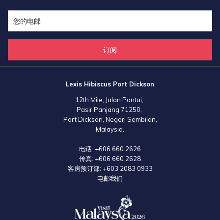
订阅
Lexis Hibiscus Port Dickson
12th Mile, Jalan Pantai,
Pasir Panjang 71250,
Port Dickson, Negeri Sembilan,
Malaysia.
电话:
+606 660 2626
传真:
+606 660 2628
客房预订部:
+603 2083 0933
电邮我们