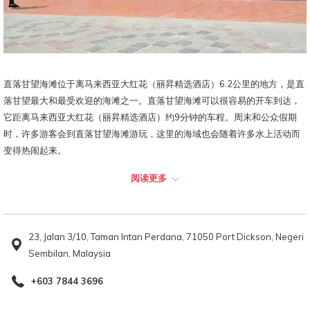
直落甘望海滩位于离马来西亚大红花（丽昇精选酒店）6.2公里的地方，是直
落甘望最大和最受欢迎的海滩之一。直落甘望海滩可以很容易的开车到达，
它距离马来西亚大红花（丽昇精选酒店）约9分钟的车程。周末和公众假期
时，许多游客会到直落甘望海滩游玩，这里的海域也会随着许多水上活动而
变得热闹起来。
阅读更多
直落甘望海滩是当地人的最爱，特别是那些喜欢水上运动的，因为这里是装
备设施最好的海滨休闲场所，并有各种各样的活动，如风帆冲浪、皮划艇、
水上摩托车和更多。除了在海边游泳或在海滩上享受海风，你还可以尝试一
些冒险的事情，如滑水或滑伞。对于那些喜欢团体活动的人，你可以享受香
23, Jalan 3/10, Taman Intan Perdana, 71050 Port Dickson, Negeri
蕉船或皮划艇。游客也可以租快艇到附近的海滩或沿着波德申海岸线的小岛
Sembilan, Malaysia
去。
+603 7844 3696
在波德申的直落甘望，有很多小吃摊和美食广场出售着当地美食和美味小