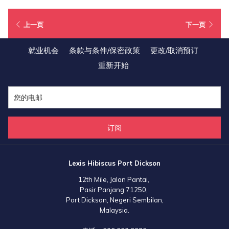
吃，供那些在海中畅游后的人充饥和享受。对于海鲜爱好者来说，当夜幕降
临的时候，这里的海滩上有多间海鲜餐厅供他们选择。直落甘望海滩亦是最
上一页
下一页
舒适和方便的海滩之一，因为这里有各式各样的设施，如停车场、淋浴设
施、洗手间及售卖纪念品的摊位。从波德申直落甘望驾车前往马来西亚大红
就业机会
条款与条件/保密政策
更改/取消预订
花（丽昇精选酒店）绝对是一个令人难忘的经验，因为沿海公路环绕着海岸
重新开始
线所以游客可以欣赏到海岸线和大海的壮观景色。
还在等什么？现在就预订您在马来西亚大红花（丽昇精选酒店）的房间来到
此度过一个有趣和难忘的假期！
地图:
订阅
Lexis Hibiscus Port Dickson
12th Mile, Jalan Pantai,
Pasir Panjang 71250,
Port Dickson, Negeri Sembilan,
Malaysia.