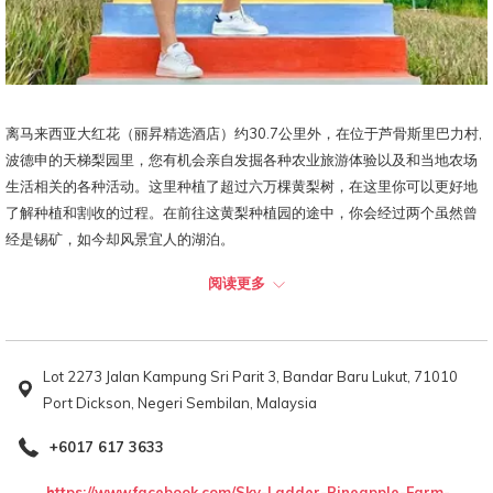
离马来西亚大红花（丽昇精选酒店）约30.7公里外，在位于芦骨斯里巴力村,
波德申的天梯梨园里，您有机会亲自发掘各种农业旅游体验以及和当地农场
生活相关的各种活动。这里种植了超过六万棵黄梨树，在这里你可以更好地
了解种植和割收的过程。在前往这黄梨种植园的途中，你会经过两个虽然曾
经是锡矿，如今却风景宜人的湖泊。
阅读更多
除了黄梨种植园，还有一个玉蜀黍种植园，在这里你非常难得的有机会尝试
采摘玉蜀黍，并品尝自己亲手摘的新鲜玉米。小游客们还可以在这里的迷你
宠物农场享受有趣又富有教育价值的时光，包括亲手给各种农场动物，如
羊，鸭，鹅等喂食。
Lot 2273 Jalan Kampung Sri Parit 3, Bandar Baru Lukut, 71010
Port Dickson, Negeri Sembilan, Malaysia
富有冒险精神的游客更绝对不能错过到此一游，因为天梯梨园还为爱刺激的
+6017 617 3633
游客们准备全地形车和自行车活动！还有非常值得一提的是天梯梨园里有数
个供游客们取景拍照留念的五彩阶梯，天梯梨园之名就是由此而来的。除了
https://www.facebook.com/Sky-Ladder-Pineapple-Farm-