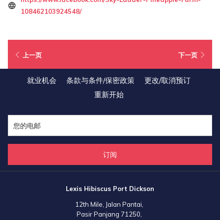
黄梨和玉蜀黍，游客们在这里还可以买到新鲜的菠萝、椰子、香蕉和果汁。
在
108462103924548/
新
入场费:
标
门票可能会有所不同，所以前往他们的网站或联系他们以获取更多信息。
签
上一页
下一页
页
地图:
中
就业机会
条款与条件/保密政策
更改/取消预订
打
开
重新开始
订阅
Lexis Hibiscus Port Dickson
12th Mile, Jalan Pantai,
Pasir Panjang 71250,