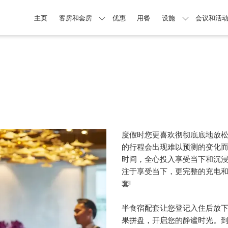
主页
客房和套房
优惠
用餐
设施
会议和活
度假时您更喜欢彻彻底底地放
的行程会出现难以预测的变化而
时间，全心投入享受当下和沉
注于享受当下，更完整的充电
套!
半食宿配套让您登记入住后放
果拼盘，开启您的静谧时光。