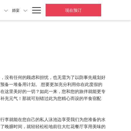
Hamburger
现在预订
动
婚宴
Menu
松，没有任何的顾虑和担忧，也无需为了以防事先规划好
预备一堆备用计划。 想要更加充分利用你在此度假的
浸在这里美好的一切？如此一来，您和您的旅伴就能更专
和补充元气！那就可别错过此为您精心而设的半食宿配
下行李就能在您自己的私人泳池边享受我们为您准备的水
到了晚膳时间，就轻轻松松地前往大红花餐厅享用美味的