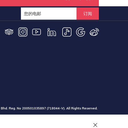
订阅
 Bhd. Reg. No
200501035897
(718044-V). All Rights Reserved.