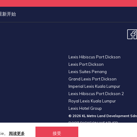
重新开始
Lexis Hibiscus Port Dickson
Lexis Port Dickson
Lexis Suites Penang
Grand Lexis Port Dickson
Imperial Lexis Kuala Lumpur
Lexis Hibiscus Port Dickson 2
Royal Lexis Kuala Lumpur
Lexis Hotel Group
© 2026 KL Metro Land Development Sdn
PORT DICKSON WEATHER
接受
ie。
阅读更多