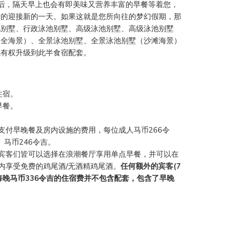
后，隔天早上也会有即美味又营养丰富的早餐等着您，
满的迎接新的一天。如果这就是您所向往的梦幻假期，那
池别墅、行政泳池别墅、高级泳池别墅、高级泳池别墅
（全海景）、全景泳池别墅、全景泳池别墅（沙滩海景）
就有权升级到此半食宿配套。
住宿。
早餐。
支付早晚餐及房内设施的费用，每位成人马币266令
）马币246令吉。
宾客们皆可以选择在浪潮餐厅享用单点早餐，并可以在
内享受免费的鸡尾酒/无酒精鸡尾酒。
任何额外的宾客(7
每晚马币336令吉的住宿费并不包含配套，包含了早晚