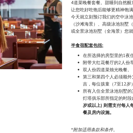
4道菜晚餐套餐。甜睡到自然醒
让您吃好吃饱后能够更精神饱
今天就立刻预订我们的空中泳
（沙滩海景）、高级泳池别墅
或全景泳池别墅（全海景）您
半食宿配套包括:
在所选择的房型里的1夜
附带大红花餐厅的2人份
双人份四道菜烛光晚餐。
第三和第四个人必须额外
吉，每位孩童（7至12岁
所有入住全景泳池别墅的
灯塔俱乐部所指定的时段
岁或以上) 则需支付每人
餐及房内设施。
*附加适用条款和条件。