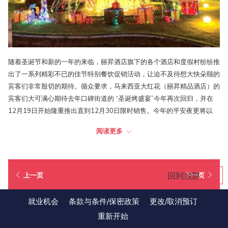
随着圣诞节和新的一年的来临，丽昇酒店旗下的各个酒店和度假村纷纷推
出了一系列精彩不已的佳节特别餐饮促销活动，让迫不及待想大快朵颐的
宾客们非常殷切的期待。循众要求，马来西亚大红花（丽昇精品酒店）的
宾客们大可满心期待去年口碑街道的 “圣诞烤盛宴”今年再次回归，并在
12月19日开始隆重推出直到12月30日限时销售。今年的平安夜更将以
“白色圣诞:平安夜自助晚餐”为主打,让宾客们可以合家聚餐并享受一连串
阅读更多
的惊喜。
丽昇海上泳池酒店和丽昇海上度假酒店的宾客们则可以享受较为非一般的
圣诞节。酒店范围内将设有各种美食摊位，包括现场烹饪摊位，季节性的
回到顶部
上一页
下一页
节日美食以及森美兰的特色菜、甜点和更多任他们选购。
就业机会
条款与条件/保密政策
更改/取消预订
槟城丽昇豪华酒店的宾客们也无须担心，因为这里的大红花餐厅也不落人
重新开始
后的将同时推出“白色圣诞:平安夜自助晚餐”。