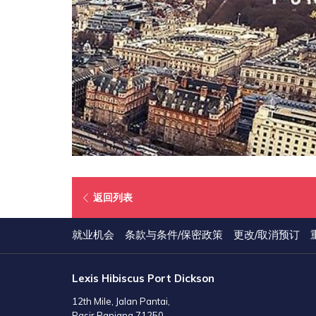
在
返回列表
新
标
就业机会
条款与条件/保密政策
更改/取消预订
签
页
Lexis Hibiscus Port Dickson
中
打
12th Mile, Jalan Pantai,
开
Pasir Panjang 71250,