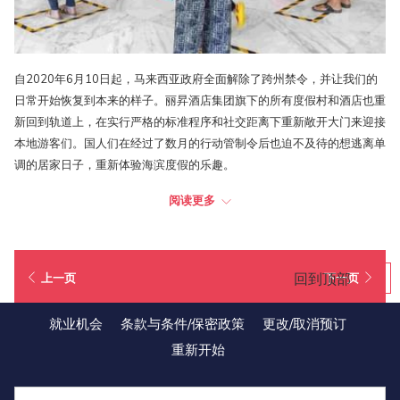
自2020年6月10日起，马来西亚政府全面解除了跨州禁令，并让我们的
日常开始恢复到本来的样子。丽昇酒店集团旗下的所有度假村和酒店也重
新回到轨道上，在实行严格的标准程序和社交距离下重新敞开大门来迎接
本地游客们。国人们在经过了数月的行动管制令后也迫不及待的想逃离单
调的居家日子，重新体验海滨度假的乐趣。
阅读更多
为了能够更面面俱到的去迎合国人的需求，丽昇酒店集团还特别推出了几
项独家线上促销活动来以高折扣价格为国内的游客们提供我们旗下酒店最
受欢迎的各种客房和水上别墅，让大家都有机会好好的度过一个轻松愉快
的假期。我们的度假村也加倍努力地去严格执行各种新增的健康和安全措
回到顶部
上一页
下一页
施。宾客们在享受美好时光的同时，也不忘去遵守我们酒店为了安全起见
而新订下的各种限制并时常保持特定的社交距离。由此可见宾客们对预防
就业机会
条款与条件/保密政策
更改/取消预订
新冠肺炎的措施都拥有足够的知识，并非常乐于配合政府所实行的各种政
重新开始
策，同心协力去对抗疫情。