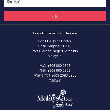
订阅
Lexis Hibiscus Port Dickson
12th Mile, Jalan Pantai,
Pasir Panjang 71250,
Port Dickson, Negeri Sembilan,
Malaysia.
电话:
+606 660 2626
传真:
+606 660 2628
客房预订部:
+603 2083 0933
电邮我们