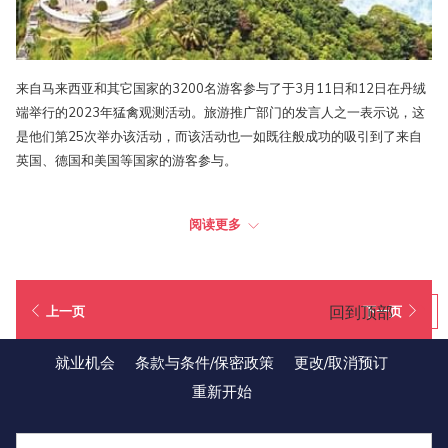
来自马来西亚和其它国家的3200名游客参与了于3月11日和12日在丹绒
端举行的2023年猛禽观测活动。旅游推广部门的发言人之一表示说，这
是他们第25次举办该活动，而该活动也一如既往般成功的吸引到了来自
英国、德国和美国等国家的游客参与。
丹绒端之所以被选为该项目的举办地点，除了因为其地理位置的优势让大
阅读更多
家能够更近距离，更清楚地观测各种候鸟及捕捉候鸟的翔姿以外，还可以
顺道宣传丹绒端为大马生态旅游的重要目的地之一。更值得一提的是，丹
绒端已被国际鸟盟、国家地理学会和霍克山保护区列为全球最重要的猛禽
观鸟地点之一。
回到顶部
上一页
下一页
就业机会
条款与条件/保密政策
更改/取消预订
重新开始