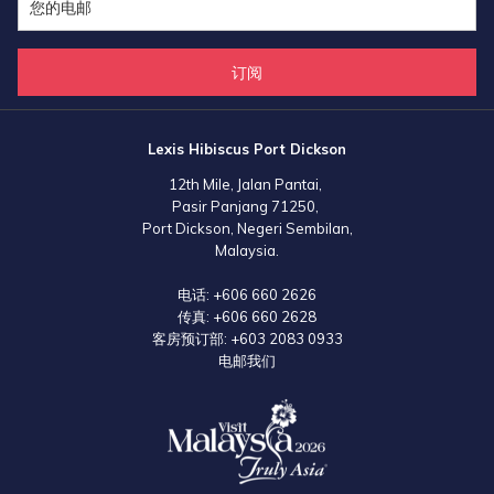
订阅
Lexis Hibiscus Port Dickson
12th Mile, Jalan Pantai,
Pasir Panjang 71250,
Port Dickson, Negeri Sembilan,
Malaysia.
电话:
+606 660 2626
传真:
+606 660 2628
客房预订部:
+603 2083 0933
电邮我们