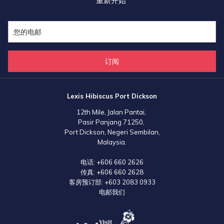
重新开始
通过此次推广活动，马来西亚进一步巩固与印度的旅游合作关系，诚邀印
度游客前来探索这片热带天堂迷人得大自然、繁华都市和闻名全球的热情
好客文化，共同缔造难以忘怀的美好回忆。
订阅
Lexis Hibiscus Port Dickson
12th Mile, Jalan Pantai,
Pasir Panjang 71250,
Port Dickson, Negeri Sembilan,
Malaysia.
电话:
+606 660 2626
传真:
+606 660 2628
客房预订部:
+603 2083 0933
电邮我们