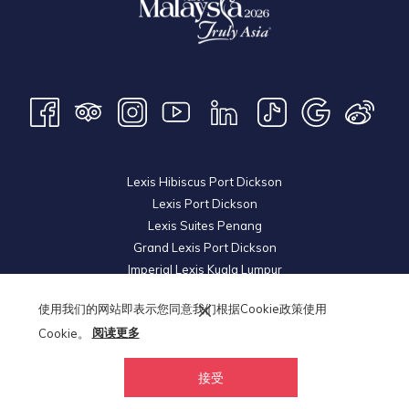
Lexis Hibiscus Port Dickson
Lexis Port Dickson
Lexis Suites Penang
Grand Lexis Port Dickson
Imperial Lexis Kuala Lumpur
Lexis Hibiscus Port Dickson 2
使用我们的网站即表示您同意我们根据Cookie政策使用
Royal Lexis Kuala Lumpur
Cookie。
阅读更多
Lexis Hotel Group
© 2026 KL Metro Land Development Sdn Bhd. Reg. No
200501035897
接受
(718044-V). All Rights Reserved.
PORT DICKSON WEATHER