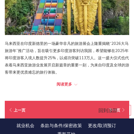
马来西亚在印度新德里的一场豪华非凡的旅游展会上隆重揭晓“2026大马
旅游年”推广活动，旨在吸引更多印度游客到访我国，希望能够在2025年
将印度游客入境人数提升25%，以成功突破113万人。这一盛大仪式也代
表着马来西亚旅游业发展开启新篇章的重要一刻，为来自印度及全球的游
客带来更优质难忘的旅行体验。
阅读更多
印度一直是马来西亚旅游推广战略的核心市场之一。马来西亚计划在
2026年迎接3560万名国际游客，比2024年的2530万人次有着非常显著
的增长。除了广泛的市场推广，马来西亚还将重心放在比较高端的旅游市
场，包括高尔夫假期、目的地婚礼以及MICE等细分领域，为游客打造更
回到顶部
上一页
下一页
丰富多彩的沉浸式文化体验、得天独厚的自然风光以及无可媲美的招牌马
来西亚待客之道。
就业机会
条款与条件/保密政策
更改/取消预订