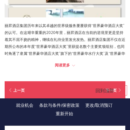
丽昇酒店集团历年来以其卓越的世界级服务屡屡获得“世界豪华酒店大奖”
的认可。在这艰辛重重的2020年里，丽昇酒店在当前的逆境里更是坚持
着其不屈不挠的精神，继续在礼待业里发光发热。丽昇酒店集团不仅在近
期所公布的本年度“世界豪华酒店大奖”里获提名数个主要奖项组别，也同
时角逐了隶属“世界豪华酒店大奖”旗下的“世界豪华水疗大奖”及“世界豪华
餐厅大奖”，网开三面力追求全方位的突破。
阅读更多
丽昇酒店集团共获得了12个奖项的提名，网上投票活动目前也正如火如
荼的进行中，丽昇酒店的宾客和粉团们现在已可以到“世界豪华酒店大
奖”，“世界豪华水疗大奖”和“世界豪华餐厅大奖”的官方网站为丽昇酒店投
回到顶部
上一页
下一页
上宝贵的一票，让丽昇酒店能够顺利地带着这些奖杯凯旋归来。投票已于
9月7日开始，并将于10月2日结束之后开始清点票数并宣布获胜者名
就业机会
条款与条件/保密政策
更改/取消预订
单。这非常讲究公正的线上投票过程确保只有真正杰出的入选酒店会获奖
重新开始
得到国际认可，以慰劳在背后默默付出贡献的酒店团队们。