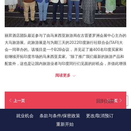
丽昇酒店团队最近参与了由马来西亚旅游局在古晋婆罗洲会展中心主办的
大马旅游展。此旅游展是与为期三天的2022印度旅行社联合会(TAFI)大
会一同举办的。该项目是一个B2B会议， 并见证了逾400名印度买家和
欲继续开拓印度市场的马来西亚卖家。“除了推广我们最新的旅游产品和
配套外，这也是让国内旅游业者与印度同行们见面的好机会，并借此增强
我们的旅游合作关系。”大马旅游局副局长拿督斯里阿尼吉星在他的启动
阅读更多
致辞中说道。来自印度的游客数量目前在我国排名第四，而在2019年，
印度市场更占了马来西亚入境游客总数的22巴仙。
回到顶部
上一页
下一页
就业机会
条款与条件/保密政策
更改/取消预订
重新开始