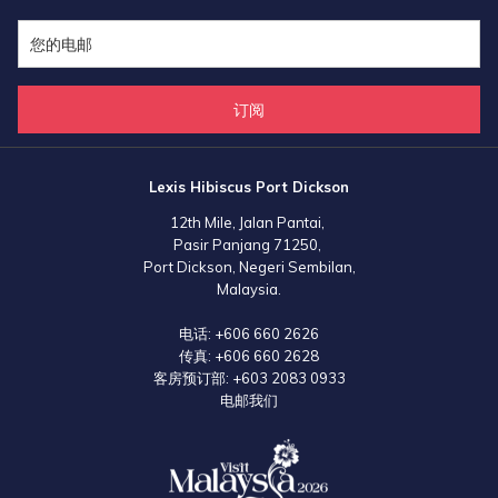
订阅
Lexis Hibiscus Port Dickson
12th Mile, Jalan Pantai,
Pasir Panjang 71250,
Port Dickson, Negeri Sembilan,
Malaysia.
电话:
+606 660 2626
传真:
+606 660 2628
客房预订部:
+603 2083 0933
电邮我们