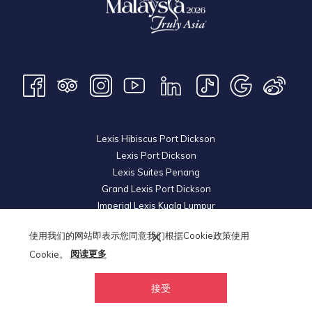
Lexis Hibiscus Port Dickson
Lexis Port Dickson
Lexis Suites Penang
Grand Lexis Port Dickson
Imperial Lexis Kuala Lumpur
Lexis Hibiscus Port Dickson 2
使用我们的网站即表示您同意我们根据Cookie政策使用
Royal Lexis Kuala Lumpur
Cookie。
阅读更多
Lexis Hotel Group
© 2026 KL Metro Land Development Sdn Bhd. Reg. No
200501035897
接受
(718044-V). All Rights Reserved.
PORT DICKSON WEATHER