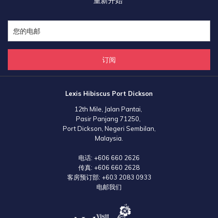
重新开始
的精彩火舞秀。大家还有机会享受现场音乐表演，并在卫星餐厅和酒吧享
用清爽饮品，营造了完美的社交和放松氛围。
团队建设活动进一步增强了创作者之间的关系，培养合作精神。马来西亚
大红花（丽昇精选酒店）为这一次有机会支持马来西亚顶级抖音创作者人
订阅
才而感到欣慰，并期待未来举办更多如此激励人心的活动。
Lexis Hibiscus Port Dickson
12th Mile, Jalan Pantai,
Pasir Panjang 71250,
Port Dickson, Negeri Sembilan,
Malaysia.
电话:
+606 660 2626
传真:
+606 660 2628
客房预订部:
+603 2083 0933
电邮我们