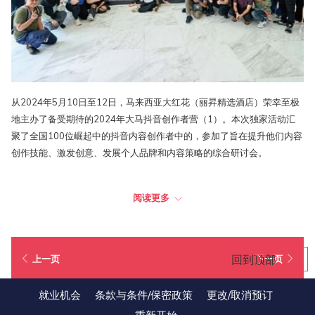
从2024年5月10日至12日，马来西亚大红花（丽昇精选酒店）荣幸至极
地主办了备受期待的2024年大马抖音创作者营（1）。本次独家活动汇
聚了全国100位崛起中的抖音内容创作者中的，参加了旨在提升他们内容
创作技能、激发创意、发展个人品牌和内容策略的综合研讨会。
此次创作者营由知名意见领袖（KOL）和社交媒体明星主持，其中包括著
阅读更多
名的抖音美食内容创作者兼企业家Khairul Aming，以及才华横溢的抖音
创作者和VFX专家Sofyank。这些行业领袖分享了他们的专业知识和经
验，为参与者提供了宝贵的指导。
回到顶部
上一页
下一页
此次活动不仅仅是学习，它也是一次庆祝和社交活动。此次活动的亮点包
括了夏威夷主题晚宴。晚宴为抖音创作者们精心准备了丰盛的海鲜烧烤、
就业机会
条款与条件/保密政策
更改/取消预订
服装比赛，以及由马来西亚大红花（丽昇精选酒店）体育与娱乐团队呈现