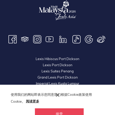
Lexis Hibiscus Port Dickson
Lexis Port Dickson
Lexis Suites Penang
Grand Lexis Port Dickson
Imperial Lexis Kuala Lumpur
Lexis Hibiscus Port Dickson 2
使用我们的网站即表示您同意我们根据Cookie政策使用
Royal Lexis Kuala Lumpur
Cookie。
阅读更多
Lexis Hotel Group
© 2026 KL Metro Land Development Sdn Bhd. Reg. No
200501035897
接受
(718044-V). All Rights Reserved.