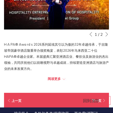
下一
幻
点
1
/
2
上一页
灯
击
H A PA® Awa rd s 2026系列延续其引以为傲的32年卓越传承，于吉隆
片
以
坡帝国豪华酒店隆重举办颁奖晚宴，表彰2026年马来西亚二十位
放
下
HAPA®卓越企业家。本届盛典汇聚亚洲酒店业、餐饮业及旅游业的杰出
映
链
领袖，共同庆祝他们以前瞻视野与卓越成就，持续塑造亚洲酒店与旅游产
控
接
业的未来发展方向。
制
将
按
更
阅读更多
在众多获奖者中，丽昇酒店集团总裁拿督周淑清荣誉教授荣获“酒店业企
钮
新
业家⸺酒店业标志人物”殊荣，以表彰她卓越非凡的领导力，以及多年
上
来对马来西亚酒店业发展所作出的深远而持久的贡献。她以坚定的战略眼
面
光、对品质的执着追求及对行业的热忱投入，树立了酒店业企业家的典范
回到顶部
的
上一页
下一页
形象。
内
容