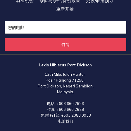
就业机会
条款与条件/保密政策
更改/取消预订
此外，H A PA®亦特别表扬丽昇酒店集团“酒店业女性领导卓越三人
重新开始
组”，包括拿督周淑清荣誉教授（总裁）、吕佩燕女士（副总裁⸺市场
营销与创新）及吕佩琳小姐（数字优化与媒体关系主管）。三位女性领导
者凭借高度协同的领导风格、持续创新的思维与清晰前瞻的战略布局，持
续推动丽昇酒店集团在竞争激烈的亚洲酒店业中保持领先地位 ，进一步
巩固其作为行业先锋与典范品牌的卓越声誉。
订阅
Lexis Hibiscus Port Dickson
12th Mile, Jalan Pantai,
Pasir Panjang 71250,
Port Dickson, Negeri Sembilan,
Malaysia.
电话:
+606 660 2626
传真:
+606 660 2628
客房预订部:
+603 2083 0933
电邮我们