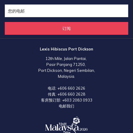
订阅
Lexis Hibiscus Port Dickson
12th Mile, Jalan Pantai,
Pasir Panjang 71250,
Port Dickson, Negeri Sembilan,
Malaysia.
电话:
+606 660 2626
传真:
+606 660 2628
客房预订部:
+603 2083 0933
电邮我们