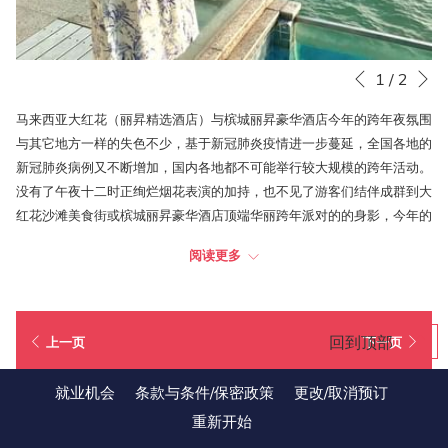
下一
幻
点
1
/
2
上一页
灯
击
马来西亚大红花（丽昇精选酒店）与槟城丽昇豪华酒店今年的跨年夜氛围
片
以
与其它地方一样的失色不少，基于新冠肺炎疫情进一步蔓延，全国各地的
放
下
新冠肺炎病例又不断增加，国内各地都不可能举行较大规模的跨年活动。
映
链
没有了午夜十二时正绚烂烟花表演的加持，也不见了游客们结伴成群到大
控
接
红花沙滩美食街或槟城丽昇豪华酒店顶端华丽跨年派对的的身影，今年的
制
将
跨年夜相较之下难免黯然。
按
更
阅读更多
钮
新
但在往日喧哗热闹和流光溢彩的从缺下，马来西亚大红花（丽昇精选酒
上
店）和槟城丽昇豪华酒店的宾客们还是能够与家人好友在宽敞舒适的酒店
面
房里自得其乐。拥有自己的私人泳池和蒸汽房无疑让他们房里的私人小倒
回到顶部
的
上一页
下一页
数派对变得更有趣，也除去了病菌感染之顾虑和其它不必要的风险。固然
内
疫情仍处于令人担忧的状态，但对于选择在马来西亚大红花（丽昇精选酒
容
就业机会
条款与条件/保密政策
更改/取消预订
店）和槟城丽昇豪华酒店里度过这一天的宾客们，此次跨年还是非常意义
重新开始
非凡的。