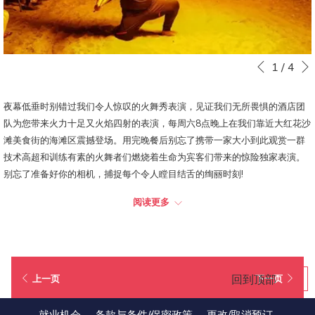
下
幻
点
1
/
4
上一页
灯
击
片
以
夜幕低垂时别错过我们令人惊叹的火舞秀表演，见证我们无所畏惧的酒店团
放
下
队为您带来火力十足又火焰四射的表演，每周六8点晚上在我们靠近大红花沙
映
链
滩美食街的海滩区震撼登场。用完晚餐后别忘了携带一家大小到此观赏一群
控
接
技术高超和训练有素的火舞者们燃烧着生命为宾客们带来的惊险独家表演。
制
将
别忘了准备好你的相机，捕捉每个令人瞠目结舌的绚丽时刻!
按
更
钮
新
阅读更多
所在位置
: 大红花沙滩
上
表演时间
: 每周六晚上8点至8点30分
面
的
内
回到顶部
上一页
下一页
容
就业机会
条款与条件/保密政策
更改/取消预订