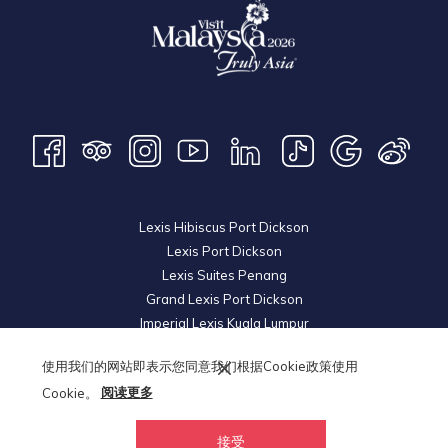
Lexis Hibiscus Port Dickson
Lexis Port Dickson
Lexis Suites Penang
Grand Lexis Port Dickson
Imperial Lexis Kuala Lumpur
Lexis Hibiscus Port Dickson 2
使用我们的网站即表示您同意我们根据Cookie政策使用
Royal Lexis Kuala Lumpur
Cookie。
阅读更多
Lexis Hotel Group
© 2026 KL Metro Land Development Sdn Bhd. Reg. No
200501035897
接受
(718044-V). All Rights Reserved.