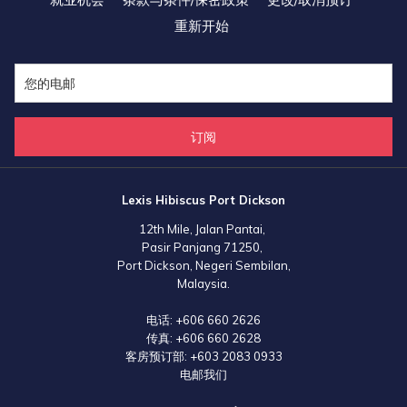
重新开始
订阅
Lexis Hibiscus Port Dickson
12th Mile, Jalan Pantai,
Pasir Panjang 71250,
Port Dickson, Negeri Sembilan,
Malaysia.
电话:
+606 660 2626
传真:
+606 660 2628
客房预订部:
+603 2083 0933
电邮我们